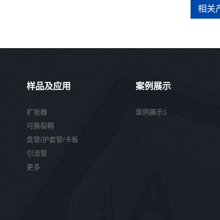
相关
样品及应用
案例展示
扩张器
案例展示1
可撕裂鞘
盘管/护套管/卡板
引流管
更多