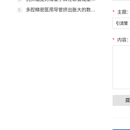
多腔精密医用导管挤出胀大的数值模拟分析
5
*
主题
*
内容
提