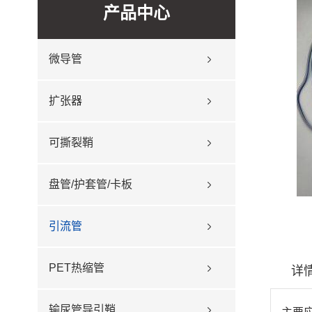
产品中心
微导管
扩张器
可撕裂鞘
盘管/护套管/卡板
引流管
PET热缩管
详
输尿管导引鞘