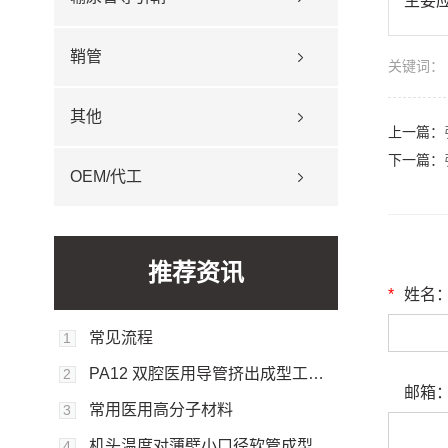
主要
鞘管
关键词：
其他
上一篇：
下一篇：
OEM/代工
推荐资讯
*
姓名
常见流程
1
PA12 双腔医用导管挤出成型工艺的实验研究
2
邮箱
常用医用高分子材料
3
机头温度对薄壁小口径软管成型尺寸的影响
4