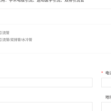
应用：手术电极引流、运动医学引流、双排引流管
引流管
引流管/双排管/水冷管
：
*
电
：
地